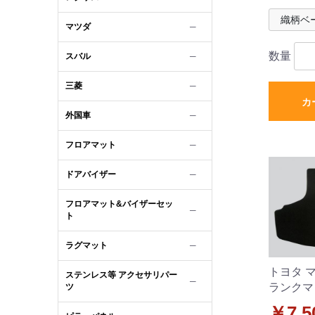
マツダ
─
数量
スバル
─
三菱
─
カ
外国車
─
フロアマット
─
ドアバイザー
─
フロアマット&バイザーセッ
─
ト
ラグマット
─
トヨタ マ
ステンレス等 アクセサリパー
─
ランクマ
ツ
ット D
￥7,5