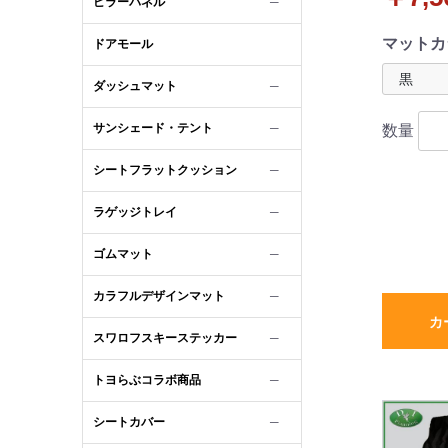
ピラーパネル
─
マットカ
ドアモール
ダッシュマット
─
サンシェード・テント
─
数量
シートフラットクッション
─
ラゲッジトレイ
─
ゴムマット
─
カラフルデザインマット
─
カ
スワロフスキーステッカー
─
トヨらぶコラボ商品
─
シートカバー
─