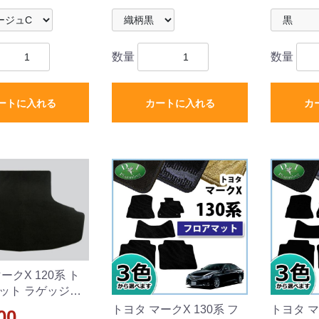
数量
数量
ートに入れる
カートに入れる
カ
ークX 120系 ト
ット ラゲッジマ
Xシリーズ 社外新品
トヨタ マークX 130系 フ
トヨタ マ
00