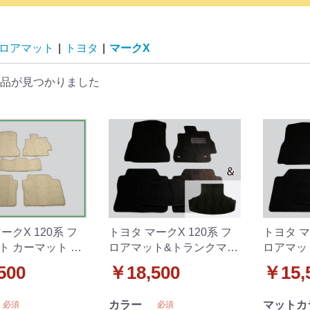
ロアマット
|
トヨタ
|
マークX
品が見つかりました
ークX 120系 フ
トヨタ マークX 120系 フ
トヨタ マ
ト カーマット 織
ロアマット&トランクマッ
ロアマッ
外新品
ト 織柄黒 セット
ト DX 
500
￥18,500
￥15,
カラー
マットカ
必須
必須