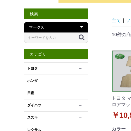
検索
全て
|
フ
10件
の商
カテゴリ
トヨタ
─
ホンダ
─
日産
─
トヨタ マ
ロアマッ
ダイハツ
─
柄C 社
￥10,
スズキ
─
カラー
レクサス
─