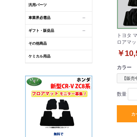
汎用パーツ
車業界必需品
─
ギフト・販促品
─
トヨタ マ
ロアマッ
その他商品
柄 社外
￥10,
ケミカル用品
カラー
数量
カ