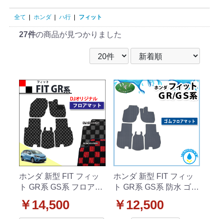
全て
|
ホンダ
|
ハ行
|
フィット
27件
の商品が見つかりました
ホンダ 新型 FIT フィッ
ホンダ 新型 FIT フィッ
ト GR系 GS系 フロアマ
ト GR系 GS系 防水 ゴム
ット カーマット チェッ
フロアマット ラバータ
￥14,500
￥12,500
ク柄シリーズ 社外新品
イプ 社外新品