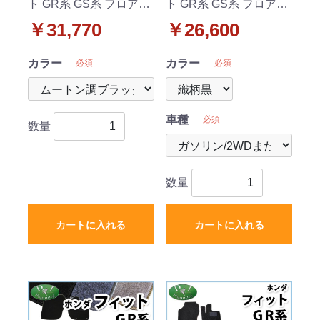
ト GR系 GS系 フロアマ
ト GR系 GS系 フロアマ
ット & ドアバイザー セ
ット & ラゲッジマット
￥31,770
￥26,600
ット 高級ムートン調 ブ
& ドアバイザー セット
ラックタイプ 社外新品
織柄黒 社外新品
カラー
カラー
必須
必須
車種
必須
数量
数量
カートに入れる
カートに入れる