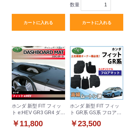
数量
カートに入れる
カートに入れる
ホンダ 新型 FIT フィッ
ホンダ 新型 FIT フィッ
ト e:HEV GR3 GR4 ダッ
ト GR系 GS系 フロアマ
シュボードマット スタ
ット カーマット 高級ム
￥11,800
￥23,500
ンダード 受注生産
ートン調 ブラックタイ
プ 社外新品