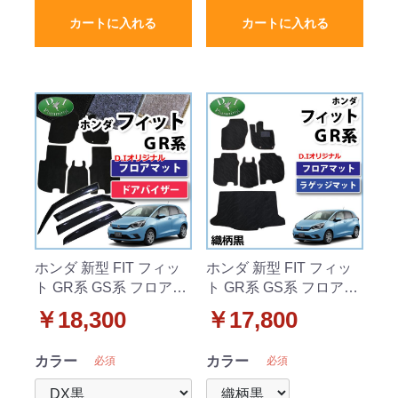
カートに入れる
カートに入れる
ホンダ 新型 FIT フィッ
ホンダ 新型 FIT フィッ
ト GR系 GS系 フロアマ
ト GR系 GS系 フロアマ
ット & ドアバイザー セ
ット & ラゲッジマット
￥18,300
￥17,800
ット DXシリーズ 社外新
セット 織柄黒 社外新品
品
カラー
カラー
必須
必須