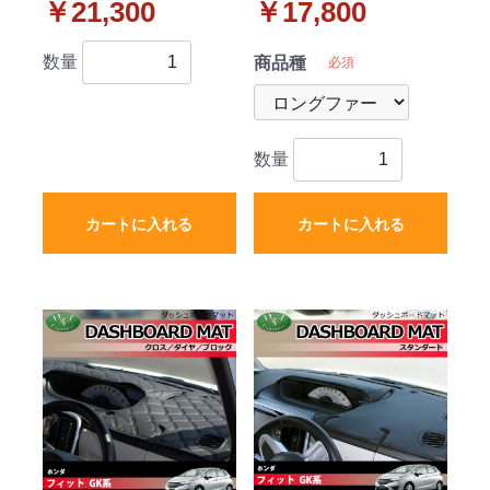
￥21,300
￥17,800
イザー セット ラバータ
ァー ハイパイル 受注生
イプ 社外新品
産
数量
商品種
必須
数量
カートに入れる
カートに入れる