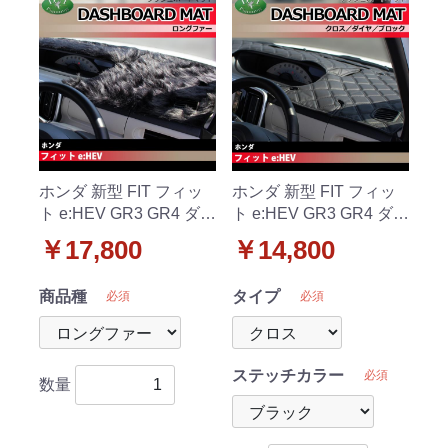
ホンダ 新型 FIT フィッ
ホンダ 新型 FIT フィッ
ト e:HEV GR3 GR4 ダッ
ト e:HEV GR3 GR4 ダッ
シュボードマット ロン
シュボードマット クロ
￥17,800
￥14,800
グファー ハイパイル 受
ス/ダイヤ/ブロック 受注
注生産
生産
商品種
タイプ
必須
必須
ステッチカラー
必須
数量