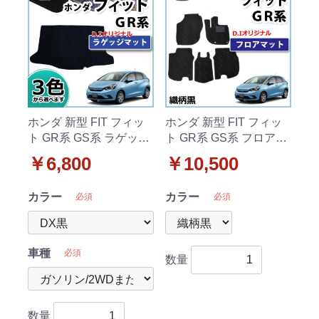
ホンダ 新型 FIT フィッ
ホンダ 新型 FIT フィッ
ト GR系 GS系 ラゲッジ
ト GR系 GS系 フロアマ
マット トランクマット
ット カーマット 織柄黒
￥6,800
￥10,500
DXシリーズ 社外新品
社外新品
カラー
カラー
必須
必須
車種
必須
数量
数量