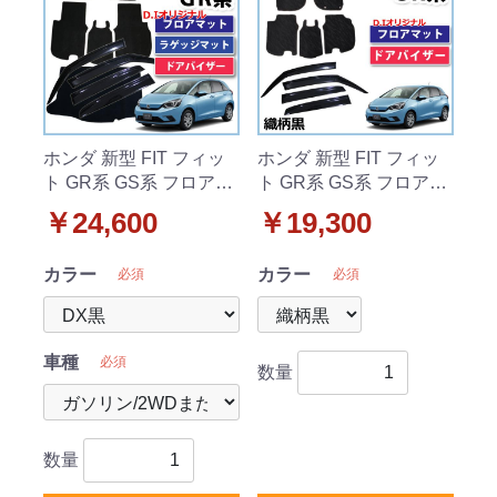
ホンダ 新型 FIT フィッ
ホンダ 新型 FIT フィッ
ト GR系 GS系 フロアマ
ト GR系 GS系 フロアマ
ット & ラゲッジマット
ット & ドアバイザー セ
￥24,600
￥19,300
& ドアバイザー セット
ット 織柄黒 社外新品
DXシリーズ 社外新品
カラー
カラー
必須
必須
車種
必須
数量
数量