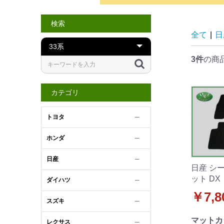
検索
全て
|
日
3件
の商
カテゴリ
トヨタ
─
ホンダ
─
日産
─
日産 シー
ット DX
ダイハツ
─
￥7,8
スズキ
─
マットカ
レクサス
─