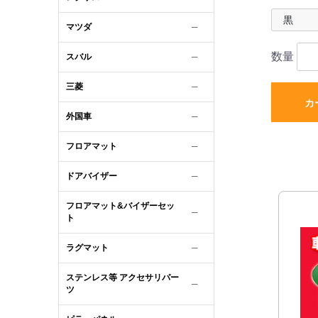
マツダ
─
数量
スバル
─
三菱
─
カ
外国車
─
フロアマット
─
ドアバイザー
─
フロアマット&バイザーセッ
─
ト
ラグマット
─
ステンレス等 アクセサリパー
─
ツ