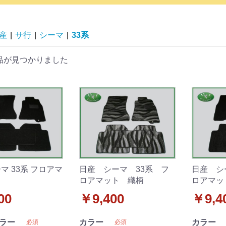
産
|
サ行
|
シーマ
|
33系
品が見つかりました
マ 33系 フロアマ
日産 シーマ 33系 フ
日産 シ
ロアマット 織柄
ロアマッ
00
￥9,400
￥9,4
ラー
カラー
カラー
必須
必須