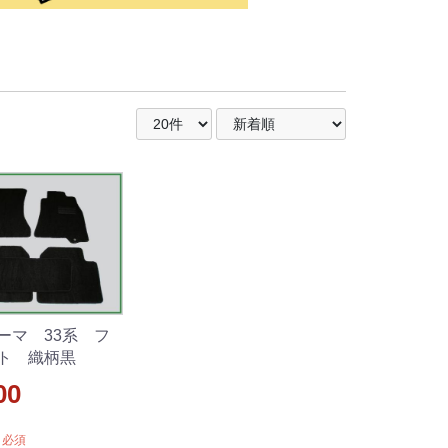
ーマ 33系 フ
ト 織柄黒
00
必須