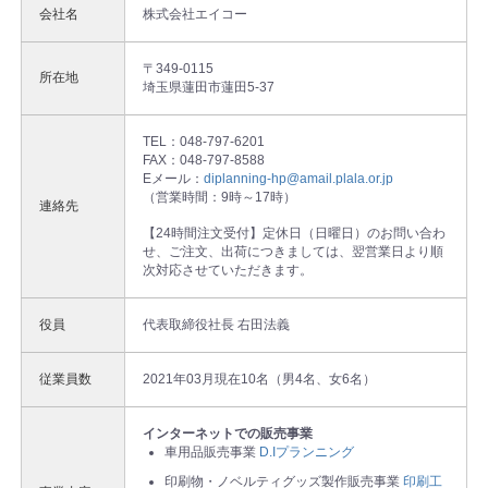
会社名
株式会社エイコー
〒349-0115
所在地
埼玉県蓮田市蓮田5-37
TEL：048-797-6201
FAX：048-797-8588
Eメール：
diplanning-hp@amail.plala.or.jp
（営業時間：9時～17時）
連絡先
【24時間注文受付】定休日（日曜日）のお問い合わ
せ、ご注文、出荷につきましては、翌営業日より順
次対応させていただきます。
役員
代表取締役社長 右田法義
従業員数
2021年03月現在10名（男4名、女6名）
インターネットでの販売事業
車用品販売事業
D.Iプランニング
印刷物・ノベルティグッズ製作販売事業
印刷工