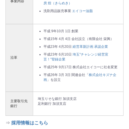
事業内容
房 煌（きらめき）
洗剤用品販売事業
エイコー油脂
平成 9年10月 1日 創業
平成15年 4月 4日 会社設立（有限会社 栄興）
平成23年 4月20日
経営革新計画 承認企業
平成23年 6月10日
埼玉"チャレンジ経営宣
沿革
言！"登録企業
平成25年 9月17日 株式会社エイコーに社名変更
平成26年 3月 3日 関連会社「
株式会社キズナ企
画
」を設立
埼玉りそな銀行 加須支店
主要取引先
足利銀行 加須支店
銀行
⇒
採用情報はこちら