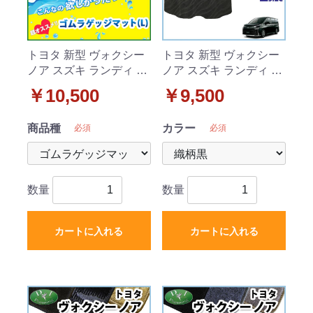
トヨタ 新型 ヴォクシー
トヨタ 新型 ヴォクシー
ノア スズキ ランディ 90
ノア スズキ ランディ 90
系 ゴムラゲッジマット
系 ラゲッジマット(Lサ
￥10,500
￥9,500
(Lサイズ) 防水 トランク
イズ) 織柄シリーズ トラ
マット 社外新品
ンクマット 社外新品
商品種
カラー
必須
必須
数量
数量
カートに入れる
カートに入れる