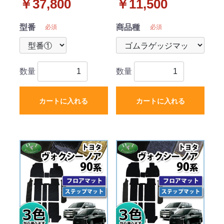
￥37,800
￥11,500
テップマット 高級ムー
ジマット 防水 トランク
トン調 ブラックタイプ
マット 社外新品
型番
商品種
必須
必須
社外新品
数量
数量
カートに入れる
カートに入れる