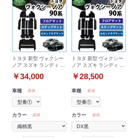
トヨタ 新型 ヴォクシー
トヨタ 新型 ヴォクシー
ノア スズキ ランディ 90
ノア スズキ ランディ 90
系 フロアマット&幅広ス
系 フロアマット&幅広ス
￥34,000
￥28,500
テップ&セカンドラグマ
テップ&セカンドラグマ
ット 織柄シリーズ 社外
ット DXシリーズ 社外新
車種
車種
必須
必須
新品
品
カラー
カラー
必須
必須