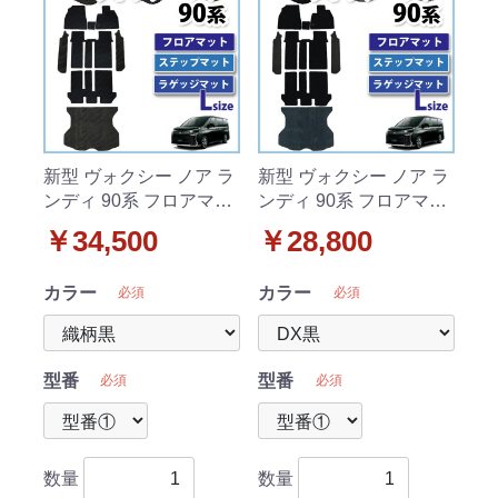
新型 ヴォクシー ノア ラ
新型 ヴォクシー ノア ラ
ンディ 90系 フロアマッ
ンディ 90系 フロアマッ
ト & 幅広ステップマッ
ト & 幅広ステップマッ
￥34,500
￥28,800
ト & ロングラゲッジマ
ト & ロングラゲッジマ
ット 織柄シリーズ 社外
ット DXシリーズ 社外新
カラー
カラー
必須
必須
新品
品
型番
型番
必須
必須
数量
数量