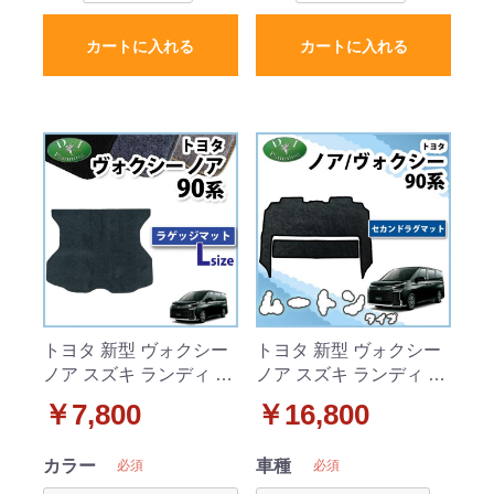
カートに入れる
カートに入れる
トヨタ 新型 ヴォクシー
トヨタ 新型 ヴォクシー
ノア スズキ ランディ 90
ノア スズキ ランディ 90
系 ラゲッジマット (Lサ
系 セカンドラグマット
￥7,800
￥16,800
イズ) DXシリーズ トラ
高級ムートン調 ブラッ
ンクマット 社外新品
クタイプ 社外新品
カラー
車種
必須
必須