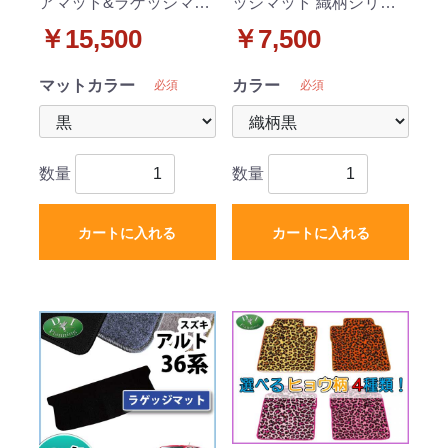
アマット&ラゲッジマッ
ッジマット 織柄シリー
ト セット DXシリーズ
ズ アルトワークス マツ
￥15,500
￥7,500
マツダ キャロル
ダ キャロル
マットカラー
カラー
必須
必須
数量
数量
カートに入れる
カートに入れる