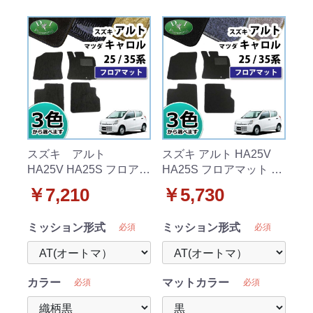
スズキ アルト
スズキ アルト HA25V
HA25V HA25S フロアマ
HA25S フロアマット カ
ット 織柄シリーズ マ
ーマット DX 社外新品
￥7,210
￥5,730
ツダ キャロル
マツダ キャロル
ミッション形式
ミッション形式
必須
必須
カラー
マットカラー
必須
必須