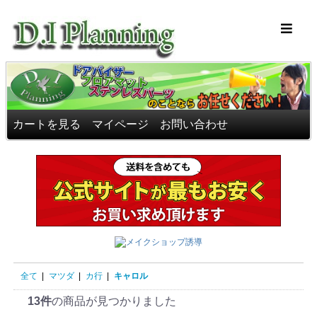
車のフロアマッ
カートを見る
マイページ
お問い合わせ
全て
|
マツダ
|
カ行
|
キャロル
13件
の商品が見つかりました