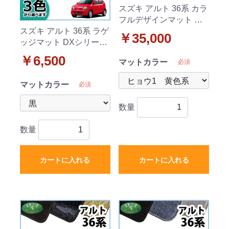
スズキ アルト 36系 カラ
フルデザインマット フ
ロアマット ヒョウ柄 キ
スズキ アルト 36系 ラゲ
￥35,000
ャロル
ッジマット DXシリーズ
アルトワークス マツダ
￥6,500
マットカラー
必須
キャロル
マットカラー
必須
数量
数量
カートに入れる
カートに入れる