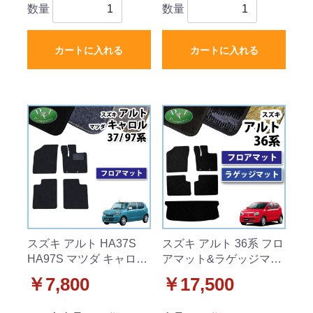
数量
数量
カートに入れる
カートに入れる
スズキ アルト HA37S
スズキ アルト 36系 フロ
HA97S マツダ キャロル
アマット&ラゲッジマッ
HB37S HB97S フロアマ
ト セット 織柄シリー
￥7,800
￥17,500
ット カーマット DXシリ
ズ マツダ キャロル
ーズ 社外新品