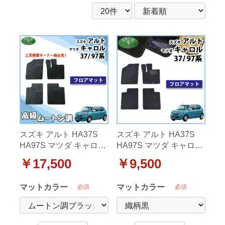
スズキ アルト HA37S
スズキ アルト HA37S
HA97S マツダ キャロル
HA97S マツダ キャロル
HB37S HB97S フロアマ
HB37S HB97S フロアマ
￥17,500
￥9,500
ット 高級ムートン調 ブ
ット カーマット 織柄シ
ラックタイプ ハイパイ
リーズ 社外新品
マットカラー
マットカラー
必須
必須
ル 社外品