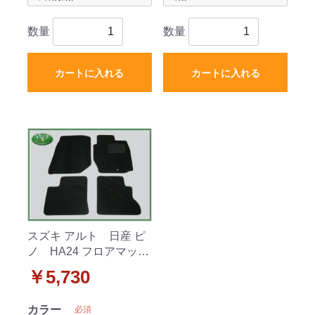
数量
数量
カートに入れる
カートに入れる
スズキ アルト 日産 ピ
ノ HA24 フロアマット
カーマット DX マツ
￥5,730
ダ キャロル
カラー
必須