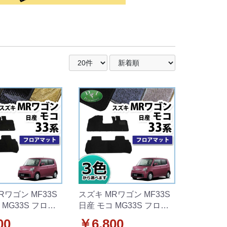
Rワゴン MF33S
スズキ MRワゴン MF33S
 MG33S フロア
日産 モコ MG33S フロア
自動車マット 織柄
マット 自動車マット DXシ
00
￥6,800