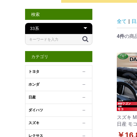
検索
全て
|
日
4件
の商
カテゴリ
トヨタ
─
ホンダ
─
日産
─
ダイハツ
─
スズキ M
スズキ
─
日産 モコ
ュボード
￥16,
レクサス
─