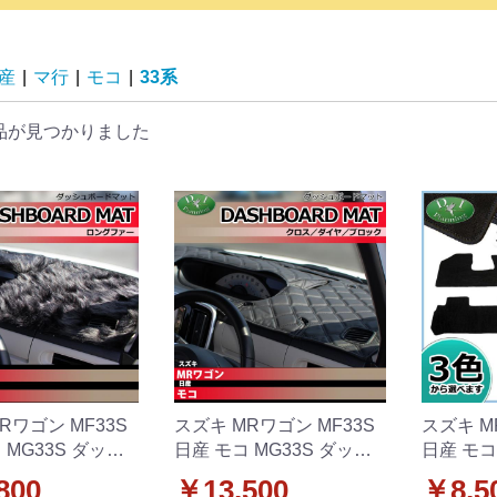
産
|
マ行
|
モコ
|
33系
品が見つかりました
Rワゴン MF33S
スズキ MRワゴン MF33S
スズキ M
 MG33S ダッシ
日産 モコ MG33S ダッシ
日産 モコ
マット ロングフ
ュボードマット クロス/ダ
マット 
800
￥13,500
￥8,5