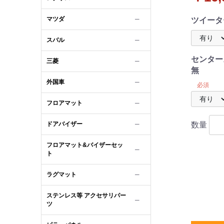
ァー ハ
マツダ
─
ツイータ
スバル
─
センター
三菱
─
無
外国車
─
必須
フロアマット
─
ドアバイザー
数量
─
フロアマット&バイザーセッ
─
ト
ラグマット
─
ステンレス等 アクセサリパー
─
ツ