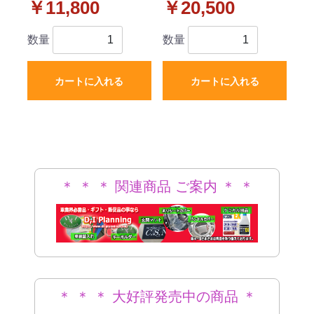
￥11,800
￥20,500
ータイプ 社外新品
アバイザー セット ラバ
ータイプ 社外新品
数量
数量
カートに入れる
カートに入れる
＊ ＊ ＊ 関連商品 ご案内 ＊ ＊
＊
＊ ＊ ＊ 大好評発売中の商品 ＊