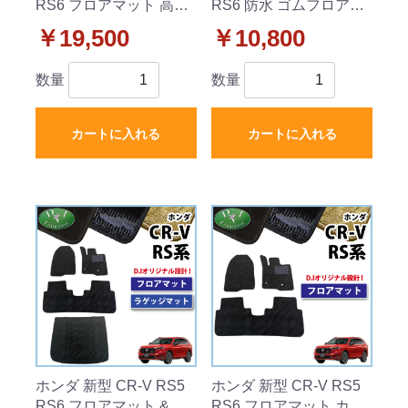
RS6 フロアマット 高級
RS6 防水 ゴムフロアマ
ムートン調 ブラックタ
ット ラバータイプ 社外
￥19,500
￥10,800
イプ ハイパイル 社外品
新品
数量
数量
カートに入れる
カートに入れる
ホンダ 新型 CR-V RS5
ホンダ 新型 CR-V RS5
RS6 フロアマット & ラ
RS6 フロアマット カー