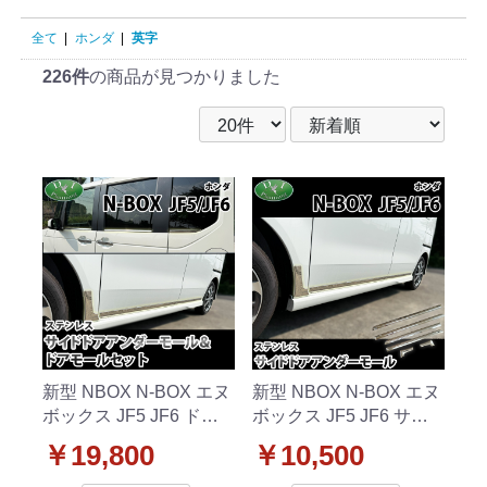
全て
|
ホンダ
|
英字
226件
の商品が見つかりました
新型 NBOX N-BOX エヌ
新型 NBOX N-BOX エヌ
ボックス JF5 JF6 ドア
ボックス JF5 JF6 サイ
モール&サイドドアアン
ドドアアンダーモール
￥19,800
￥10,500
ダーモール セット ステ
ステンレス シルバー