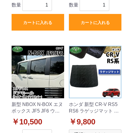
ンレス シルバー
数量
数量
カートに入れる
カートに入れる
新型 NBOX N-BOX エヌ
ホンダ 新型 CR-V RS5
ボックス JF5 JF6 ウェ
RS6 ラゲッジマット ト
ザーストリップカバー
ランクマット 織柄シリ
￥10,500
￥9,800
ドアモールカバー ステ
ーズ 社外新品
ンレス シルバー