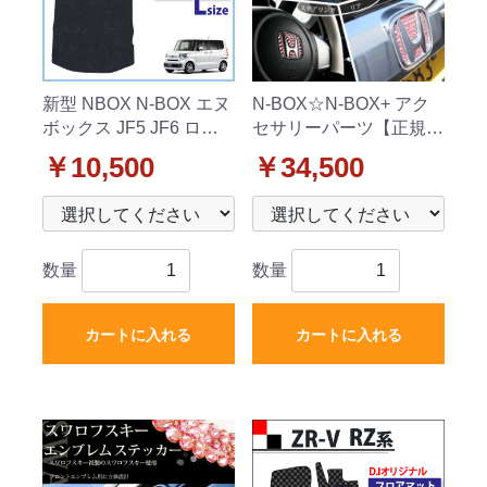
新型 NBOX N-BOX エヌ
N-BOX☆N-BOX+ アク
ボックス JF5 JF6 ロン
セサリーパーツ【正規
グラゲッジマット トラ
品】スワロフスキーエン
￥10,500
￥34,500
ンクマット DXシリーズ
ブレムステッカー【アク
社外新品
セサリーパーツ3点セッ
ト】
数量
数量
カートに入れる
カートに入れる