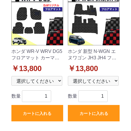
ホンダ WR-V WRV DG5
ホンダ 新型 N-WGN エ
フロアマット カーマッ
ヌワゴン JH3 JH4 フロ
ト チェック柄シリーズ
アマット カーマット チ
￥13,800
￥13,800
社外新品
ェック柄シリーズ 社外
新品
数量
数量
カートに入れる
カートに入れる