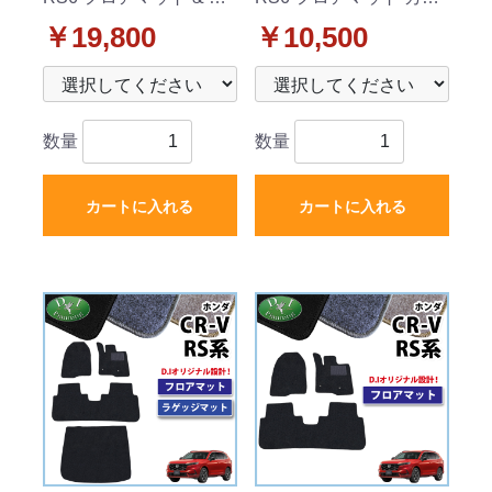
ゲッジマット セット 織
マット 織柄シリーズ 社
￥19,800
￥10,500
柄シリーズ 社外新品
外新品
数量
数量
カートに入れる
カートに入れる