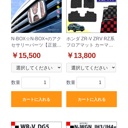
N-BOX☆N-BOX+のアク
ホンダ ZR-V ZRV RZ系
セサリーパーツ【正規
フロアマット カーマッ
品】スワロフスキーエン
ト チェック柄シリーズ
￥15,500
￥13,800
ブレム【フロント用】
社外新品
数量
数量
カートに入れる
カートに入れる