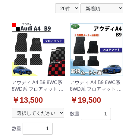
アウディ A4 B9 8WC系
アウディ A4 B9 8WC系
8WD系 フロアマット カ
8WD系 フロアマット 高
ーマット チェック柄シ
級ムートン調 ブラック
￥13,500
￥19,500
リーズ 社外新品
タイプ ハイパイル 社外
品
数量
数量