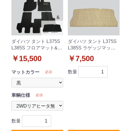
ダイハツ タント L375S
ダイハツ タント L375S
L385S フロアマット&ラ
L385S ラゲッジマット
ゲッジマット DX セット
トランクマット 織柄C
￥15,500
￥7,500
社外新品
社外新品
数量
マットカラー
必須
車輌仕様
必須
数量