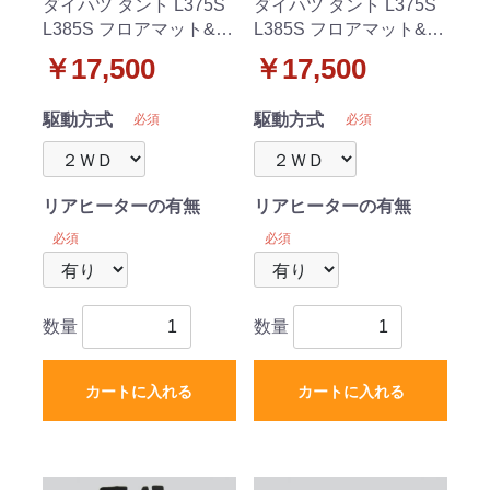
ダイハツ タント L375S
ダイハツ タント L375S
L385S フロアマット&ラ
L385S フロアマット&ラ
ゲッジマット 織柄黒 セ
ゲッジマット 織柄 セッ
￥17,500
￥17,500
ット 社外新品
ト 社外新品
駆動方式
駆動方式
必須
必須
リアヒーターの有無
リアヒーターの有無
必須
必須
数量
数量
カートに入れる
カートに入れる