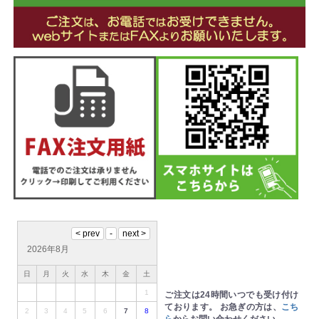
2026年8月
日
月
火
水
木
金
土
1
ご注文は24時間いつでも受け付け
ております。
お急ぎの方は、
こち
2
3
4
5
6
7
8