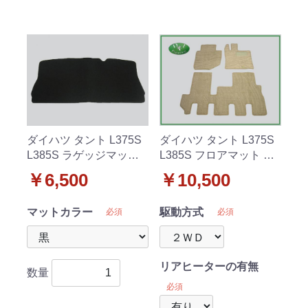
ダイハツ タント L375S
ダイハツ タント L375S
L385S ラゲッジマット
L385S フロアマット カ
トランクマット DX 社外
ーマット 織柄C 社外新
￥6,500
￥10,500
新品
品
マットカラー
駆動方式
必須
必須
リアヒーターの有無
数量
必須