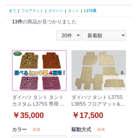
全て
|
フロアマット
|
ダイハツ
|
タント
|
L375系
13件
の商品が見つかりました
ダイハツ タント タント
ダイハツ タント L375S
カスタム L375S 専用 フ
L385S フロアマット&ラ
ロアマット ヒョウ柄
ゲッジマット 織柄C セ
￥35,000
￥17,500
社外新品
ット 社外新品
カラー
駆動方式
必須
必須