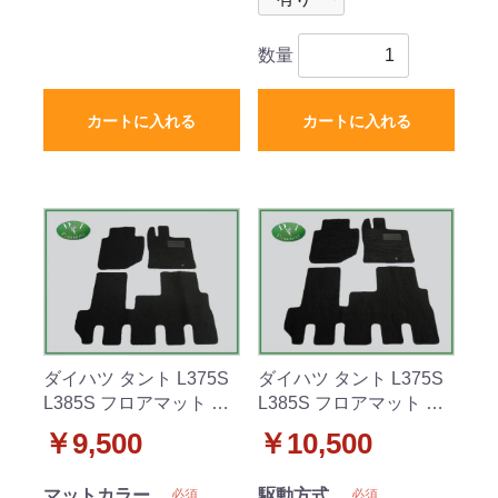
数量
カートに入れる
カートに入れる
ダイハツ タント L375S
ダイハツ タント L375S
L385S フロアマット カ
L385S フロアマット カ
ーマット DX 社外新品
ーマット 織柄黒 社外新
￥9,500
￥10,500
品
マットカラー
駆動方式
必須
必須