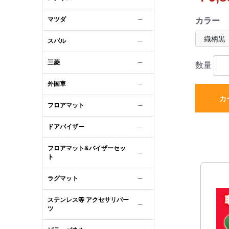
マツダ
─
カラー
スバル
─
三菱
─
数量
外国車
─
カ
フロアマット
─
ドアバイザー
─
フロアマット&バイザーセッ
─
ト
ラグマット
─
ステンレス等 アクセサリパー
─
ツ