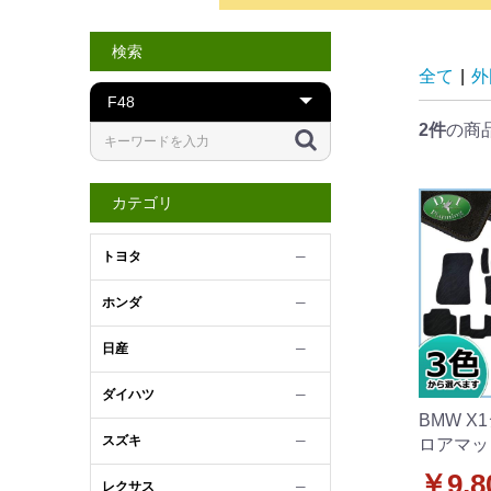
検索
全て
|
外
2件
の商
カテゴリ
トヨタ
─
ホンダ
─
日産
─
ダイハツ
─
BMW X
スズキ
─
ロアマッ
織柄シリ
￥9,8
レクサス
─