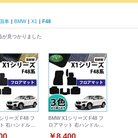
国車
|
BMW
|
X1
|
F48
品が見つかりました
1シリーズ F48 フ
BMW X1シリーズ F48 フ
ト 右ハンドル用
ロアマット 右ハンドル用
ーズ
DXシリーズ
00
￥8,400