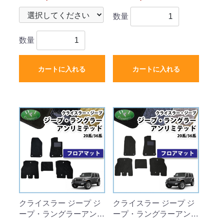
ト チェック柄シリーズ
トン調 ブラックタイプ
数量
社外新品
ハイパイル 社外品
数量
カートに入れる
カートに入れる
クライスラー ジープ ジ
クライスラー ジープ ジ
ープ・ラングラーアンリ
ープ・ラングラーアンリ