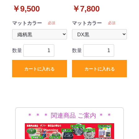
ミテッド JL20L JL36L
ミテッド JL20L JL36L
￥9,500
￥7,800
フロアマット カーマッ
フロアマット カーマッ
ト 織柄シリーズ 社外新
ト DXシリーズ 社外新品
マットカラー
マットカラー
必須
必須
品
数量
数量
カートに入れる
カートに入れる
＊ ＊ ＊ 関連商品 ご案内 ＊ ＊
＊