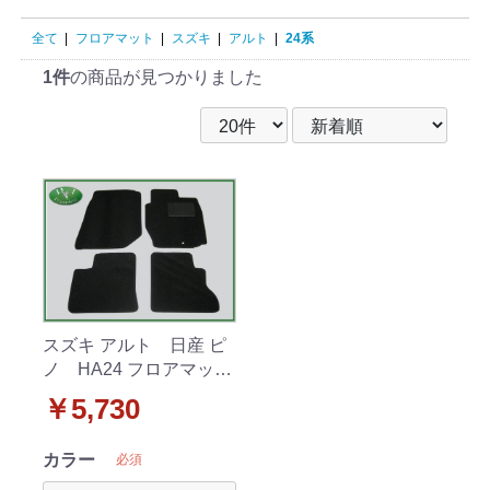
全て
|
フロアマット
|
スズキ
|
アルト
|
24系
1件
の商品が見つかりました
スズキ アルト 日産 ピ
ノ HA24 フロアマット
カーマット DX マツ
￥5,730
ダ キャロル
カラー
必須