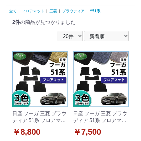
全て
|
フロアマット
|
三菱
|
プラウディア
|
Y51系
2件
の商品が見つかりました
日産 フーガ 三菱 プラウ
日産 フーガ 三菱 プラウ
ディア 51系 フロアマッ
ディア 51系 フロアマッ
ト カーマット 織柄シリ
ト カーマット DXシリー
￥8,800
￥7,500
ーズ 社外新品
ズ 社外新品