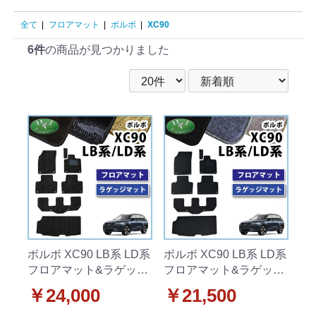
全て
|
フロアマット
|
ボルボ
|
XC90
6件
の商品が見つかりました
ボルボ XC90 LB系 LD系
ボルボ XC90 LB系 LD系
フロアマット&ラゲッジ
フロアマット&ラゲッジ
マット 織柄シリーズ 社
マット DXシリーズ 社外
￥24,000
￥21,500
外製品
製品