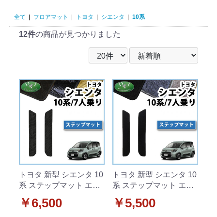
全て
|
フロアマット
|
トヨタ
|
シエンタ
|
10系
12件
の商品が見つかりました
トヨタ 新型 シエンタ 10
トヨタ 新型 シエンタ 10
系 ステップマット エン
系 ステップマット エン
トランスマット 7人乗り
トランスマット 7人乗り
￥6,500
￥5,500
用 織柄シリーズ
用 DXシリーズ