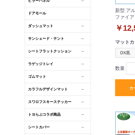
ピラーパネル
─
新型 ア
ドアモール
ファイア
グマット
ダッシュマット
￥12,
─
ット D
サンシェード・テント
─
マットカ
シートフラットクッション
─
ラゲッジトレイ
─
数量
ゴムマット
─
カ
カラフルデザインマット
─
スワロフスキーステッカー
─
トヨらぶコラボ商品
─
シートカバー
─