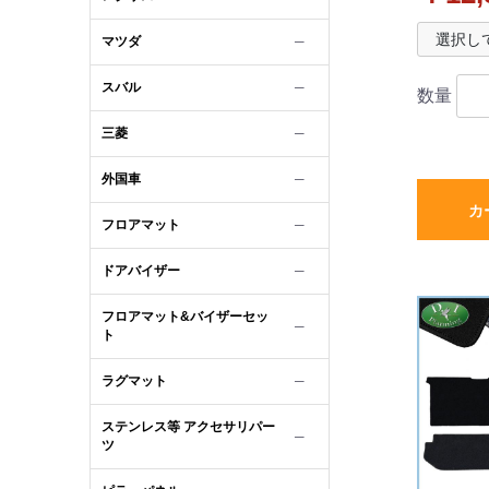
ーズ 社
マツダ
─
スバル
─
数量
三菱
─
外国車
─
カ
フロアマット
─
ドアバイザー
─
フロアマット&バイザーセッ
─
ト
ラグマット
─
ステンレス等 アクセサリパー
─
ツ