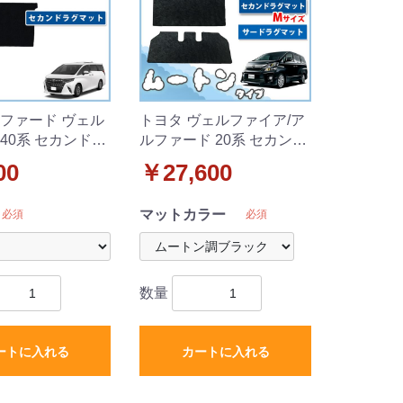
ルファード ヴェル
トヨタ ヴェルファイア/ア
40系 セカンドラ
ルファード 20系 セカンド
 DXシリーズ
ラグマット Mサイズ & サ
00
￥27,600
ードラグマット セット 高
級ムートン調 ブラックタ
マットカラー
必須
必須
イプ 社外新品
数量
ートに入れる
カートに入れる