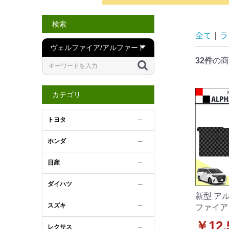
検索
全て
|
ラ
32件
の商
カテゴリ
トヨタ
─
ホンダ
─
日産
─
ダイハツ
─
新型 ア
スズキ
─
ファイア
グマット チェック柄シ
￥12,
レクサス
─