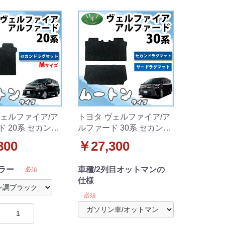
ヴェルファイア/ア
トヨタ ヴェルファイア/ア
 20系 セカンド
ルファード 30系 セカンド
ト Mサイズ 高級
ラグ&サードラグマット セ
800
￥27,300
調 ブラックタイ
ット 高級ムートン調 ブラ
新品
ックタイプ 社外新品
ラー
車種/2列目オットマンの
必須
仕様
必須