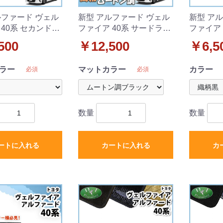
ルファード ヴェル
新型 アルファード ヴェル
新型 ア
 40系 セカンドラ
ファイア 40系 サードラグ
ファイア 
 & サードラグマ
マット 高級ムートン調ブ
マット 
500
￥12,500
￥6,5
Xシリーズ 社外新品
ラックタイプ 社外新品
新品
ラー
マットカラー
カラー
必須
必須
数量
数量
ートに入れる
カートに入れる
カ