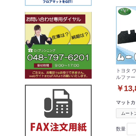
トヨタ 
ルファー
グマット
￥13,
ブラック
マットカ
数量