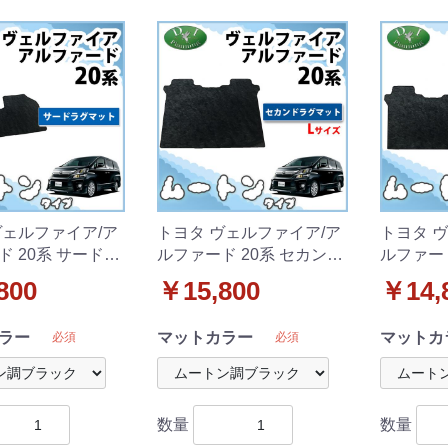
ヴェルファイア/ア
トヨタ ヴェルファイア/ア
トヨタ 
ド 20系 サードラ
ルファード 20系 セカンド
ルファード
 高級ムートン調
ラグマット Lサイズ 高級
ラグマッ
800
￥15,800
￥14,
タイプ 社外新品
ムートン調 ブラックタイ
ムートン
プ 社外新品
プ 社外
ラー
マットカラー
マットカ
必須
必須
数量
数量