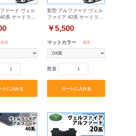
ルファード ヴェル
新型 アルファード ヴェル
40系 サードラグ
ファイア 40系 サードラグ
織柄シリーズ 社外
マット DXシリーズ 社外新
00
￥5,500
品
マットカラー
必須
必須
数量
ートに入れる
カートに入れる