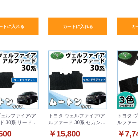
ートに入れる
カートに入れる
カ
ヴェルファイア/ア
トヨタ ヴェルファイア/ア
トヨタ 
ド 30系 サードラ
ルファード 30系 セカンド
ルファード
 高級ムートン調
ラグマット高級ムートン
グマット
500
￥15,800
￥7,7
タイプ 社外新品
調 ブラックタイプ 社外新