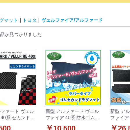
グマット
|
トヨタ
|
ヴェルファイア/アルファード
品が見つかりました
ルファード ヴェル
新型 アルファード ヴェル
新型 ア
 40系 セカンドラ
ファイア 40系 防水ゴムセ
ファイア 
リ
カンドラグマット ラバー
グマット
500
￥10,500
￥26,