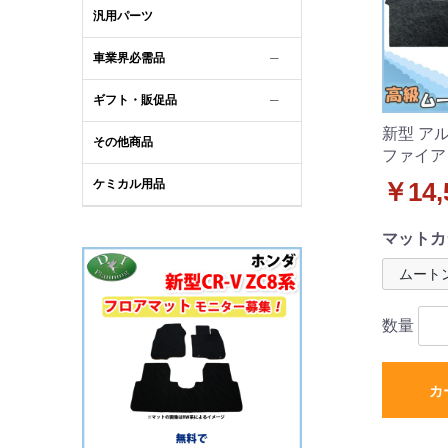
汎用パーツ
車業界必需品
─
ギフト・販促品
─
新型 ア
その他商品
ファイア
グマット
ケミカル用品
￥14,
ブラック
マットカ
数量
カ