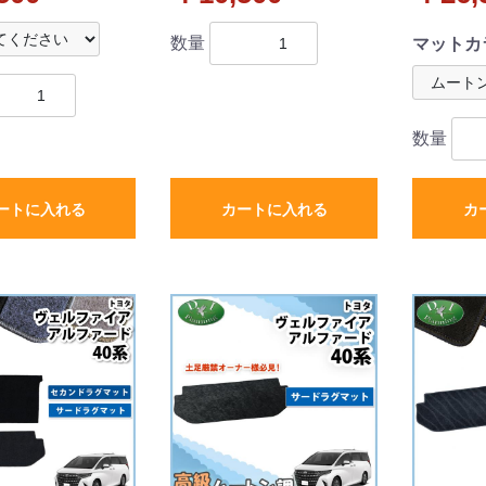
外新品
タイプ 社外品
ット 高
ックタイ
数量
マットカ
数量
ートに入れる
カートに入れる
カ