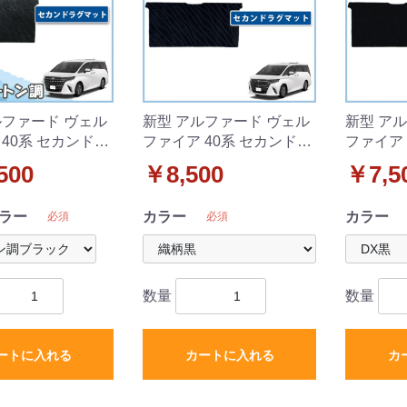
ルファード ヴェル
新型 アルファード ヴェル
新型 ア
 40系 セカンドラ
ファイア 40系 セカンドラ
ファイア 
 高級ムートン調
グマット 織柄シリーズ
グマット
500
￥8,500
￥7,5
タイプ
ラー
カラー
カラー
必須
必須
数量
数量
ートに入れる
カートに入れる
カ