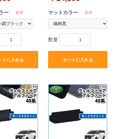
級ムートン調ブラ
ット 織柄シリーズ 社外新
プ 社外新品
品
ラー
マットカラー
必須
必須
数量
ートに入れる
カートに入れる