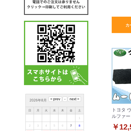
カ
2026年8月
トヨタ 
日
月
火
水
木
金
土
ルファー
1
グマット
￥12,
2
3
4
5
6
7
8
ブラック