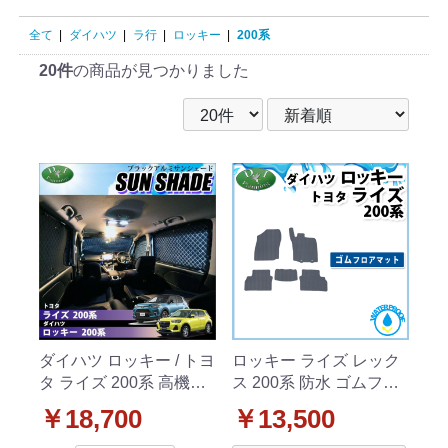
全て
|
ダイハツ
|
ラ行
|
ロッキー
|
200系
20件
の商品が見つかりました
ダイハツ ロッキー / トヨ
ロッキー ライズ レック
タ ライズ 200系 高機能
ス 200系 防水 ゴムフロ
ハイグレードタイプ ブ
アマット ラバータイプ
￥18,700
￥13,500
ラックアルミサンシェー
社外新品