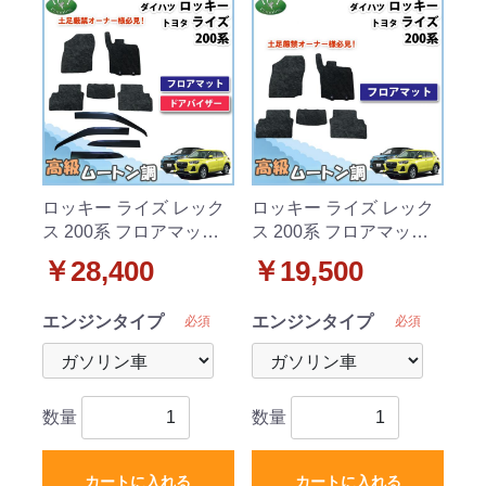
ロッキー ライズ レック
ロッキー ライズ レック
ス 200系 フロアマット
ス 200系 フロアマット
& ドアバイザー セット
高級ムートン調 ブラッ
￥28,400
￥19,500
高級ムートン調 ブラッ
クタイプ ハイパイル 社
クタイプ ハイパイル 社
外品
エンジンタイプ
エンジンタイプ
必須
必須
外品
数量
数量
カートに入れる
カートに入れる