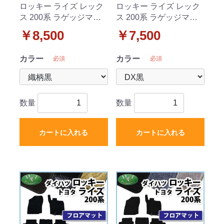
ロッキー ライズ レック
ロッキー ライズ レック
ス 200系 ラゲッジマッ
ス 200系 ラゲッジマッ
ト トランクマット 織柄
ト トランクマット DXシ
￥8,500
￥7,500
シリーズ 社外新品
リーズ 社外新品
カラー
カラー
必須
必須
数量
数量
カートに入れる
カートに入れる