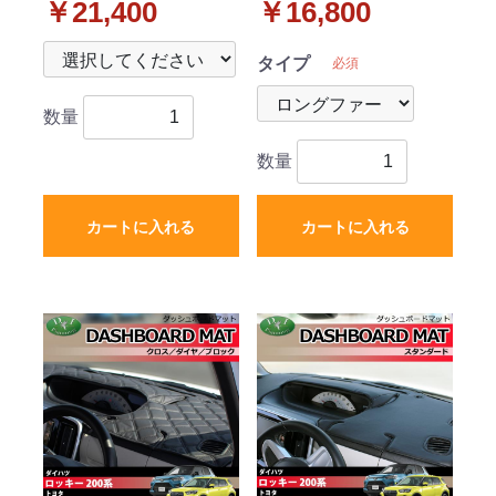
￥21,400
￥16,800
ー セット ラバータイプ
ハイパイル 受注生産
社外新品
タイプ
必須
数量
数量
カートに入れる
カートに入れる