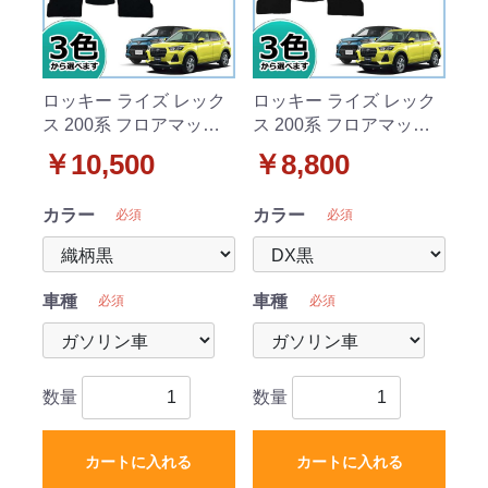
ロッキー ライズ レック
ロッキー ライズ レック
ス 200系 フロアマット
ス 200系 フロアマット
カーマット 織柄シリー
カーマット DXシリーズ
￥10,500
￥8,800
ズ 社外新品
社外新品
カラー
カラー
必須
必須
車種
車種
必須
必須
数量
数量
カートに入れる
カートに入れる