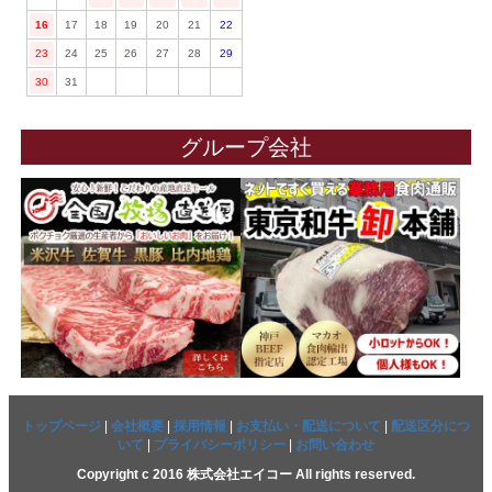
16
17
18
19
20
21
22
23
24
25
26
27
28
29
30
31
グループ会社
トップページ
|
会社概要
|
採用情報
|
お支払い・配送について
|
配送区分につ
いて
|
プライバシーポリシー
|
お問い合わせ
Copyright c 2016 株式会社エイコー All rights reserved.