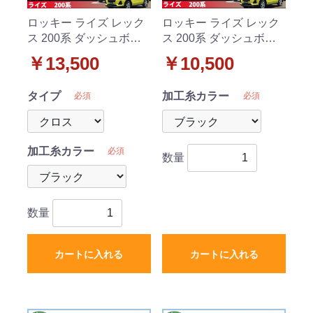
ロッキー ライズ レック
ロッキー ライズ レック
ス 200系 ダッシュボー
ス 200系 ダッシュボー
ドマット クロス/ダイヤ/
ドマット スタンダード
￥13,500
￥10,500
ブロック 受注生産
受注生産
タイプ
加工糸カラー
必須
必須
加工糸カラー
必須
数量
数量
カートに入れる
カートに入れる