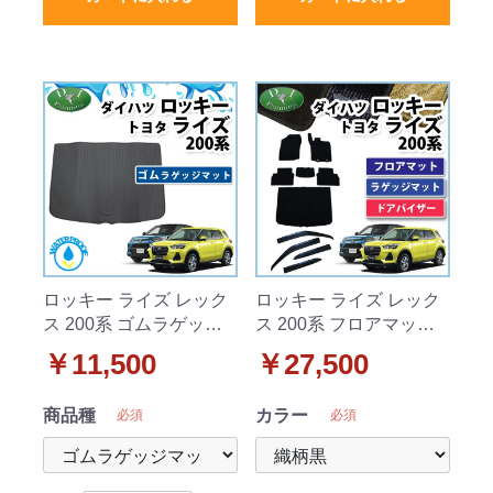
ロッキー ライズ レック
ロッキー ライズ レック
ス 200系 ゴムラゲッジ
ス 200系 フロアマット
マット ゴムマット ラバ
& ラゲッジマット & ド
￥11,500
￥27,500
ーマット 社外新品
アバイザー セット 織柄
シリーズ 社外新品
商品種
カラー
必須
必須