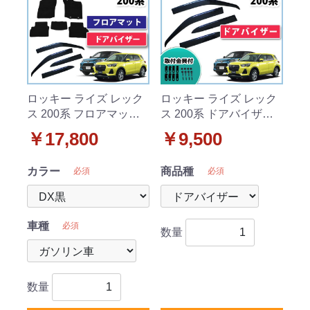
ロッキー ライズ レック
ロッキー ライズ レック
ス 200系 フロアマット
ス 200系 ドアバイザー
& ドアバイザー セット
サイドバイザー 社外新
￥17,800
￥9,500
DXシリーズ 社外新品
品
カラー
商品種
必須
必須
車種
必須
数量
数量