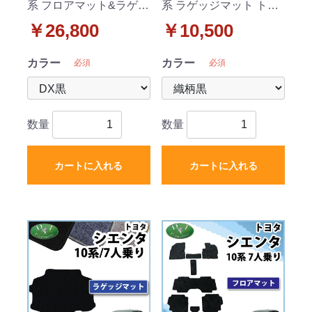
系 フロアマット&ラゲッ
系 ラゲッジマット トラ
ジマット&ステップマッ
ンクマット 7人乗り用 織
￥26,800
￥10,500
ト 7人乗り用 DXシリー
柄シリーズ
ズ
カラー
カラー
必須
必須
数量
数量
カートに入れる
カートに入れる