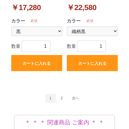
マット セット 7人乗り用
マット セット 7人乗り用
￥17,280
￥22,580
DXシリーズ
織柄シリーズ
カラー
カラー
必須
必須
数量
数量
カートに入れる
カートに入れる
1
2
次へ
＊ ＊ ＊ 関連商品 ご案内 ＊ ＊