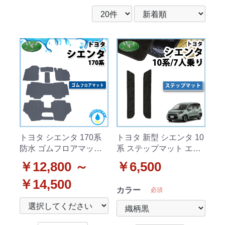
トヨタ シエンタ 170系
トヨタ 新型 シエンタ 10
防水 ゴムフロアマット 7
系 ステップマット エン
人乗り用 5人乗り用 ラバ
トランスマット 7人乗り
￥12,800 ～
￥6,500
ータイプ
用 織柄シリーズ
￥14,500
カラー
必須