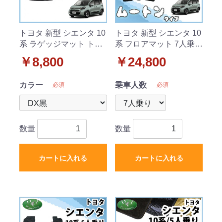
トヨタ 新型 シエンタ 10
トヨタ 新型 シエンタ 10
系 ラゲッジマット トラ
系 フロアマット 7人乗り
ンクマット 7人乗り用
用 カーマット 高級ムー
￥8,800
￥24,800
DXシリーズ
トン調 ブラックタイプ
社外新品
カラー
乗車人数
必須
必須
数量
数量
カートに入れる
カートに入れる