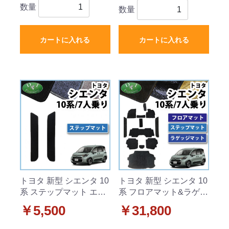
数量
数量
カートに入れる
カートに入れる
トヨタ 新型 シエンタ 10
トヨタ 新型 シエンタ 10
系 ステップマット エン
系 フロアマット&ラゲッ
トランスマット 7人乗り
ジマット&ステップマッ
￥5,500
￥31,800
用 DXシリーズ
ト 7人乗り用 織柄シリー
ズ