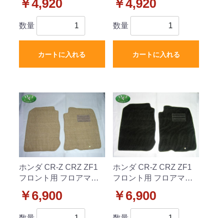
￥4,920
￥4,920
品 2列目のみ
品 2列目のみ
数量
数量
カートに入れる
カートに入れる
ホンダ CR-Z CRZ ZF1
ホンダ CR-Z CRZ ZF1
フロント用 フロアマッ
フロント用 フロアマッ
ト カーマット 織柄C 社
ト カーマット 織柄黒 社
￥6,900
￥6,900
外新品 運転席&助手席
外新品 運転席&助手席
のみ
のみ
数量
数量