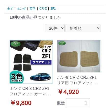
全て
|
ホンダ
|
英字
|
CR-Z
|
ZF1
10件
の商品が見つかりました
ホンダ CR-Z CRZ ZF1
リア用 フロアマット カ
ーマット 織柄C社外新
ホンダ CR-Z CRZ ZF1
￥4,920
品 2列目のみ
フロアマット カーマッ
ト 織柄シリーズ 社外新
￥9,800
数量
品