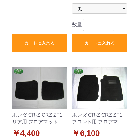
数量
カートに入れる
カートに入れる
ホンダ CR-Z CRZ ZF1
ホンダ CR-Z CRZ ZF1
リア用 フロアマット カ
フロント用 フロアマッ
ーマット DX 社外新品
ト カーマット DXシリー
￥4,400
￥6,100
2列目のみ
ズ 社外新品 運転席&助