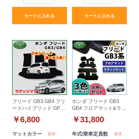
カートに入れる
カートに入れる
フリード GB3 GB4 フリ
ホンダ フリード GB3
ードハイブリッド GP3
GB4 フロアマット&ラゲ
ラゲッジマット トラン
ッジマット セット 織
￥6,800
￥31,800
クマット DXシリーズ 社
柄シリーズ 社外新品
外新品
マットカラー
年式/乗車定員数
必須
必須