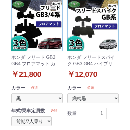
ホンダ フリード GB3
ホンダ フリードスパイ
GB4 フロアマット カー
ク GB3 GB4 ハイブリッ
マット DXシリーズ 社外
ド GP3 フロアマット カ
￥21,800
￥12,070
新品
ーマット 織柄シリーズ
社外新品
カラー
カラー
必須
必須
年式/乗車定員数
必須
数量