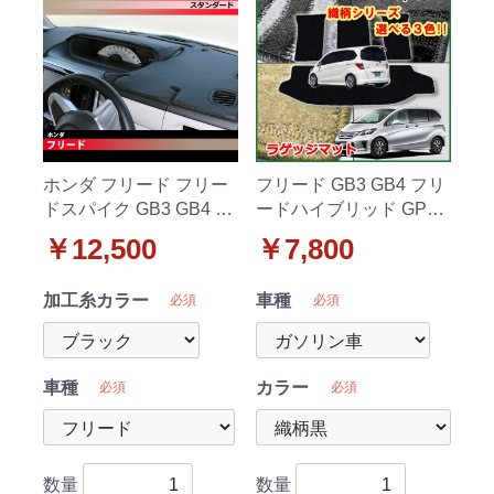
ホンダ フリード フリー
フリード GB3 GB4 フリ
ドスパイク GB3 GB4 ダ
ードハイブリッド GP3
ッシュボードマット ス
ラゲッジマット トラン
￥12,500
￥7,800
タンダード 受注生産
クマット 織柄シリーズ
社外新品
加工糸カラー
車種
必須
必須
車種
カラー
必須
必須
数量
数量