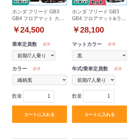
ホンダ フリード GB3
ホンダ フリード GB3
GB4 フロアマット カー
GB4 フロアマット&ラゲ
マット 織柄シリーズ 社
ッジマット セット DX
￥24,500
￥28,100
外新品
シリーズ 社外新品
乗車定員数
マットカラー
必須
必須
カラー
年式/乗車定員数
必須
必須
数量
数量
カートに入れる
カートに入れる