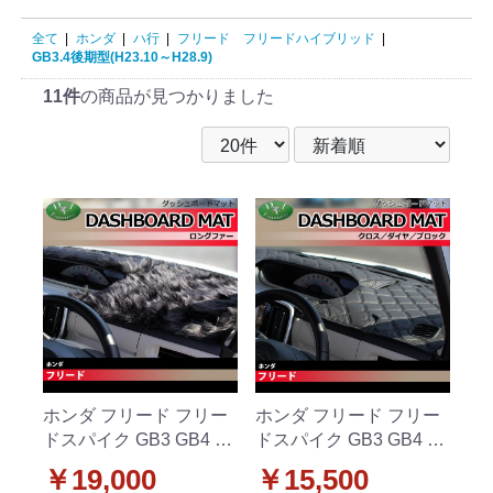
全て
|
ホンダ
|
ハ行
|
フリード フリードハイブリッド
|
GB3.4後期型(H23.10～H28.9)
11件
の商品が見つかりました
ホンダ フリード フリー
ホンダ フリード フリー
ドスパイク GB3 GB4 ダ
ドスパイク GB3 GB4 ダ
ッシュボードマット ロ
ッシュボードマット ク
￥19,000
￥15,500
ングファー ハイパイル
ロス/ダイヤ/ブロック 受