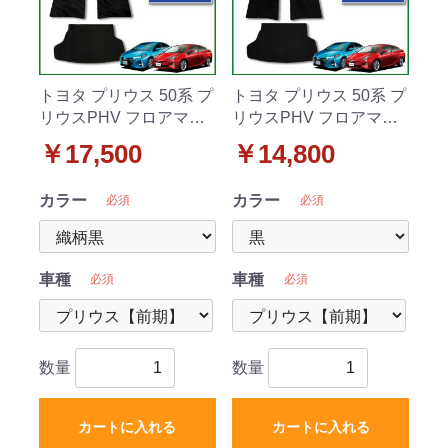
トヨタ プリウス 50系 プ
トヨタ プリウス 50系 プ
リウスPHV フロアマッ
リウスPHV フロアマッ
ト&ラゲッジマット セッ
ト&ラゲッジマット セッ
￥17,500
￥14,800
ト 織柄シリーズ
ト DXシリーズ
カラー
カラー
必須
必須
車種
車種
必須
必須
数量
数量
カートに入れる
カートに入れる