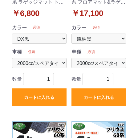
系 ラゲッジマット トラ
系 フロアマット&ラゲッ
ンクマット DXシリーズ
ジマット 織柄シリーズ
￥6,800
￥17,100
社外新品
社外新品
カラー
カラー
必須
必須
車種
車種
必須
必須
数量
数量
カートに入れる
カートに入れる