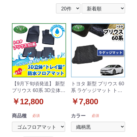
【9月下旬頃発送】 新型
トヨタ 新型 プリウス 60
プリウス 60系 3D立体
系 ラゲッジマット トラ
トレイ型 防水フロアマ
ンクマット 織柄シリー
￥12,800
￥7,800
ット ゴムマット 社外新
ズ 社外新品
品
商品種
カラー
必須
必須