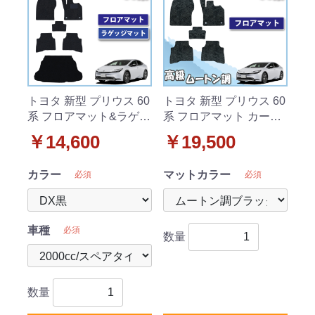
トヨタ 新型 プリウス 60
トヨタ 新型 プリウス 60
系 フロアマット&ラゲッ
系 フロアマット カーマ
ジマット DXシリーズ 社
ット 高級ムートン調黒
￥14,600
￥19,500
外新品
社外新品
カラー
マットカラー
必須
必須
車種
必須
数量
数量