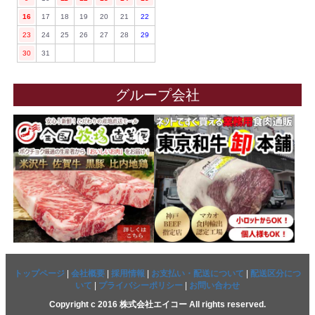
16
17
18
19
20
21
22
23
24
25
26
27
28
29
30
31
グループ会社
トップページ
|
会社概要
|
採用情報
|
お支払い・配送について
|
配送区分につ
いて
|
プライバシーポリシー
|
お問い合わせ
Copyright c 2016 株式会社エイコー All rights reserved.