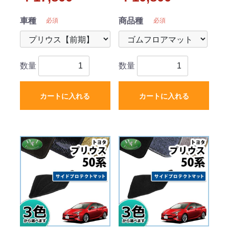
ックタイプ 社外新品
ZVW50 ZVW52 社外
新品
車種
商品種
必須
必須
数量
数量
カートに入れる
カートに入れる