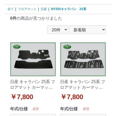
全て
|
フロアマット
|
日産
|
NV350キャラバン 25系
6件
の商品が見つかりました
日産 キャラバン 25系 フ
日産 キャラバン 25系 フ
ロアマット カーマット 2
ロアマット カーマット 2
列セット 織柄黒 社外新
列セット 織柄 社外新品
￥7,800
￥7,800
品
年式/仕様
年式/仕様
必須
必須