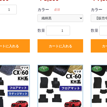
新品
品
カラー
カラー
必須
数量
数量
ートに入れる
カートに入れる
カ