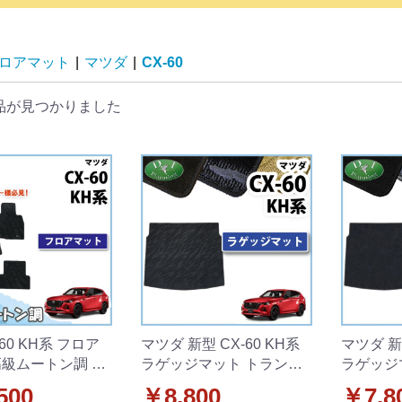
ロアマット
|
マツダ
|
CX-60
品が見つかりました
-60 KH系 フロア
マツダ 新型 CX-60 KH系
マツダ 新型
高級ムートン調 ブ
ラゲッジマット トランク
ラゲッジ
イプ ハイパイル
マット 織柄シリーズ 社外
マット 
500
￥8,800
￥7,8