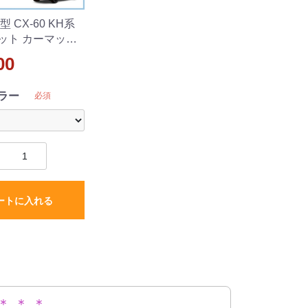
 CX-60 KH系
ット カーマット
ーズ 社外新品
00
ラー
必須
ートに入れる
＊ ＊ ＊