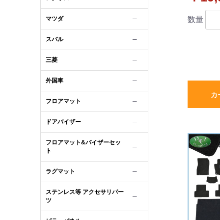
社外品
マツダ
数量
─
スバル
─
三菱
─
外国車
─
カ
フロアマット
─
ドアバイザー
─
フロアマット&バイザーセッ
─
ト
ラグマット
─
ステンレス等 アクセサリパー
─
ツ