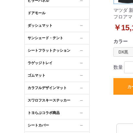
ピラーパネル
─
マツダ 新
ドアモール
フロアマ
ット D
ダッシュマット
￥15,
─
サンシェード・テント
─
カラー
シートフラットクッション
─
ラゲッジトレイ
─
数量
ゴムマット
─
カ
カラフルデザインマット
─
スワロフスキーステッカー
─
トヨらぶコラボ商品
─
シートカバー
─