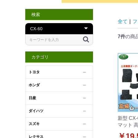
検索
全て
|
フ
7件
の商
カテゴリ
トヨタ
─
ホンダ
─
日産
─
ダイハツ
─
新型 CX
スズキ
─
マット 
ラックタ
￥19,
レクサス
─