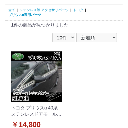
全て
|
ステンレス等 アクセサリパーツ
|
トヨタ
|
プリウスα専用パーツ
1件
の商品が見つかりました
トヨタ プリウスα 40系
ステンレスドアモールカ
バー ウェザーストリッ
￥14,800
プカバー 社外新品