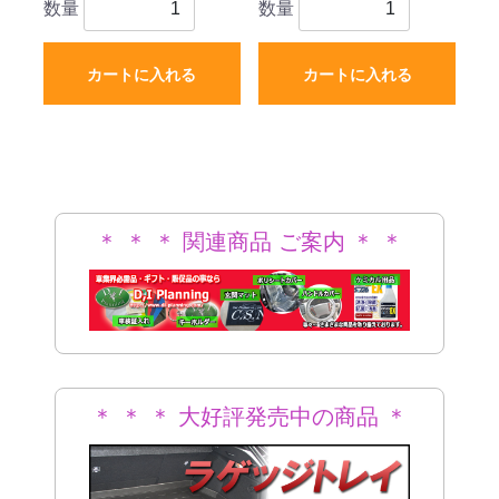
数量
数量
バイザー セット ラバー
ト ラバートランクマッ
タイプ 社外新品
ト
カートに入れる
カートに入れる
＊ ＊ ＊ 関連商品 ご案内 ＊ ＊
＊
＊ ＊ ＊ 大好評発売中の商品 ＊
＊ ＊