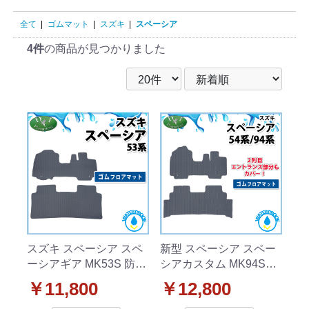
全て
|
ゴムマット
|
スズキ
|
スペーシア
4件
の商品が見つかりました
スズキ スペーシア スペ
新型 スペーシア スペー
ーシアギア MK53S 防水
シアカスタム MK94S
ゴムフロアマット カー
MK54S フレアワゴン
￥11,800
￥12,800
マット ラバータイプ 社
MM94S MM54S 防水 ゴ