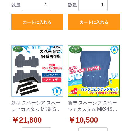
外新品
ムフロアマット ラバー
数量
数量
タイプ 社外新品
カートに入れる
カートに入れる
新型 スペーシア スペー
新型 スペーシア スペー
シアカスタム MK94S
シアカスタム MK94S
MK54S フレアワゴン
MK54S フレアワゴン
￥21,800
￥10,500
MM94S MM54S 防水 ゴ
MM94S MM54S 防水 ロ
ムフロアマット & ドア
ング ゴム ラゲッジマッ