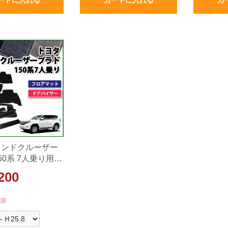
ランドクルーザー
50系 7人乗り用
ット&ドアバイザ
200
ト DXシリーズ
須