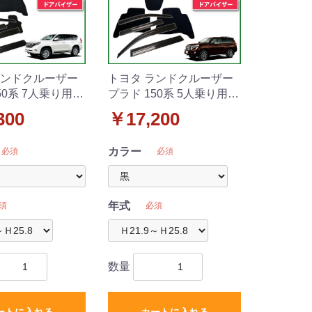
ランドクルーザー
トヨタ ランドクルーザー
50系 7人乗り用
プラド 150系 5人乗り用
ット&ドアバイザ
フロアマット&ドアバイザ
300
￥17,200
ト 織柄シリーズ
ー(金具有) DXシリーズ
カラー
必須
必須
年式
須
必須
数量
ートに入れる
カートに入れる