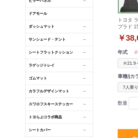
ピラーパネル
─
ドアモール
トヨタ 
プラド 1
ダッシュマット
─
アマット
￥38,
サンシェード・テント
─
ザー(金具
年式
必
シートフラットクッション
─
ラゲッジトレイ
─
車種/jカ
ゴムマット
─
カラフルデザインマット
─
数量
スワロフスキーステッカー
─
トヨらぶコラボ商品
─
シートカバー
─
カ