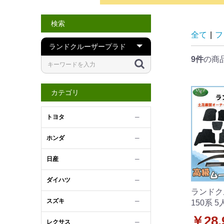
検索
全て
|
フ
9件
の商
カテゴリ
トヨタ
─
ホンダ
─
日産
─
ダイハツ
─
ランドク
スズキ
─
150系 
ット&ド
￥28,
レクサス
─