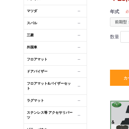
ートン調
ハイパイ
マツダ
─
年式
必
スバル
─
三菱
─
数量
外国車
─
フロアマット
─
ドアバイザー
─
カ
フロアマット&バイザーセッ
─
ト
ラグマット
─
ステンレス等 アクセサリパー
─
ツ