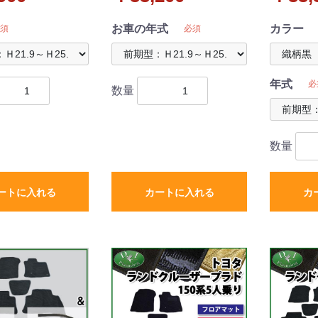
 ブラックタイプ
高級ムートン調 ブラック
ット&ド
ル 社外品
タイプ ハイパイル 社外品
織柄シリ
お車の年式
カラー
須
必須
年式
必
数量
数量
ートに入れる
カートに入れる
カ