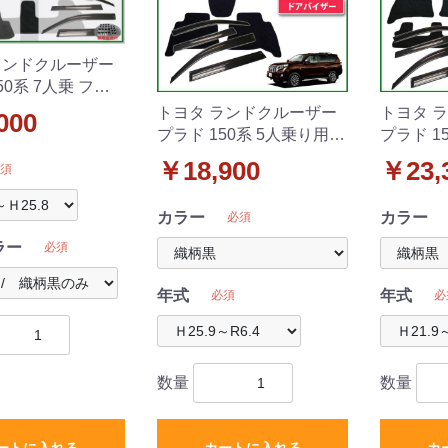
ランドクルーザー
50系 7人乗 フロ
&ラゲッジ&バイ
トヨタ ランドクルーザー
トヨタ 
000
有) 織柄黒
プラド 150系 5人乗り用
プラド 1
フロアマット&ドアバイザ
フロアマ
￥18,900
￥23,
須
ー(金具有) 織柄シリーズ
ー セッ
カラー
カラー
必須
ラー
必須
年式
年式
必須
必
数量
数量
ートに入れる
カートに入れる
カ