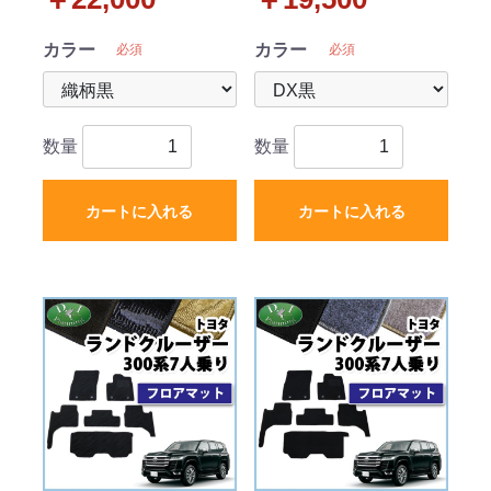
ゲッジマット 織柄シリ
ゲッジマット DXシリー
ーズ 社外新品
ズ 社外新品
カラー
カラー
必須
必須
数量
数量
カートに入れる
カートに入れる