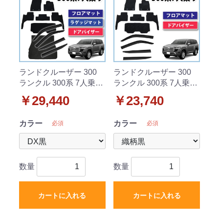
ランドクルーザー 300
ランドクルーザー 300
ランクル 300系 7人乗り
ランクル 300系 7人乗り
フロアマット&ラゲッジ
フロアマット&ドアバイ
￥29,440
￥23,740
マット&ドアバイザー
ザー 織柄シリーズ 社外
DXシリーズ 社外新品
新品
カラー
カラー
必須
必須
数量
数量
カートに入れる
カートに入れる