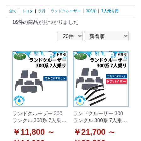
全て
|
トヨタ
|
ラ行
|
ランドクルーザー
|
300系
|
7人乗り用
16件
の商品が見つかりました
ランドクルーザー 300
ランドクルーザー 300
ランクル 300系 7人乗り
ランクル 300系 7人乗り
5人乗り 防水 ゴムフロア
5人乗り 防水 ゴムフロア
￥11,800 ～
￥21,700 ～
マット ラバータイプ 社
マット & ドアバイザー