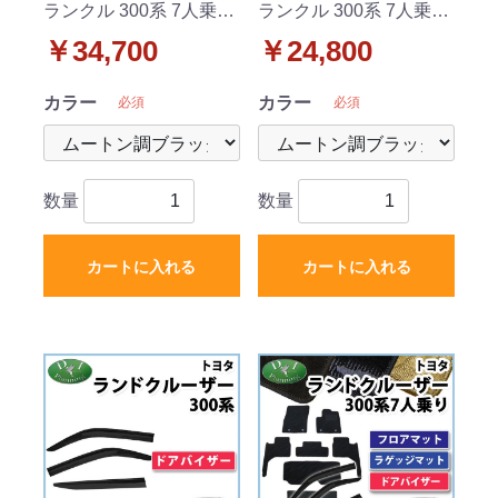
ランクル 300系 7人乗り
ランクル 300系 7人乗り
フロアマット&ドアバイ
フロアマット 高級ムー
￥34,700
￥24,800
ザー 高級ムートン調 ブ
トン調 ブラックタイプ
ラックタイプ ハイパイ
ハイパイル 社外品
カラー
カラー
必須
必須
ル 社外品
数量
数量
カートに入れる
カートに入れる