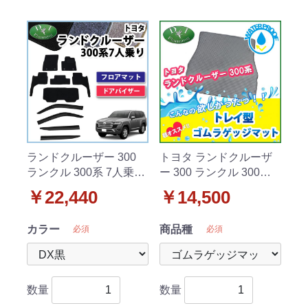
ランドクルーザー 300
トヨタ ランドクルーザ
ランクル 300系 7人乗り
ー 300 ランクル 300系 7
フロアマット&ドアバイ
人乗り トレイ型 ゴムラ
￥22,440
￥14,500
ザー DXシリーズ 社外新
ゲッジマット 3D立体成
品
型 防水マット
カラー
商品種
必須
必須
数量
数量