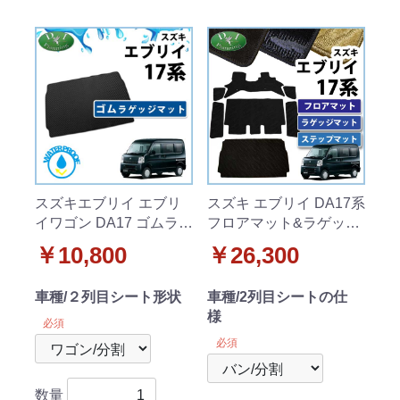
スズキエブリイ エブリ
スズキ エブリイ DA17系
イワゴン DA17 ゴムラゲ
フロアマット&ラゲッジ
ッジマット ラバーマッ
マット&ステップマット
￥10,800
￥26,300
ト トランクマット
セット 織柄シリーズ
車種/２列目シート形状
車種/2列目シートの仕
様
必須
必須
数量