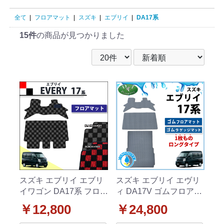
全て
|
フロアマット
|
スズキ
|
エブリイ
|
DA17系
15件
の商品が見つかりました
スズキ エブリイ エブリ
スズキ エブリイ エヴリ
イワゴン DA17系 フロア
ィ DA17V ゴムフロアマ
マット カーマット チェ
ット ＆ ロング ゴムラゲ
￥12,800
￥24,800
ック柄シリーズ 社外新
ッジマット ラバーマッ