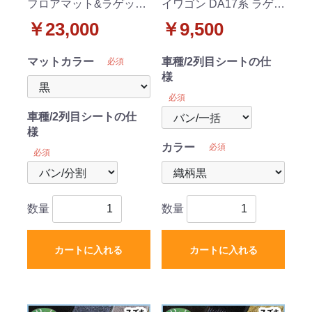
フロアマット&ラゲッジ
イワゴン DA17系 ラゲッ
マット&ステップマット
ジマット 織柄シリーズ
￥23,000
￥9,500
セット DXシリーズ
マットカラー
車種/2列目シートの仕
必須
様
必須
車種/2列目シートの仕
様
カラー
必須
必須
数量
数量
カートに入れる
カートに入れる