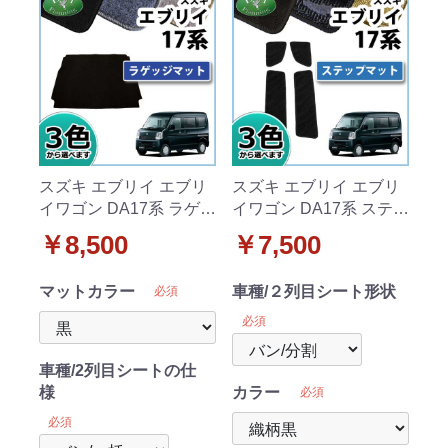
スズキ エブリイ エブリ
スズキ エブリイ エブリ
イワゴン DA17系 ラゲッ
イワゴン DA17系 ステッ
ジマット DXシリーズ
プマット 織柄シリーズ
￥8,500
￥7,500
マットカラー
車種/２列目シート形状
必須
必須
車種/2列目シートの仕
様
カラー
必須
必須