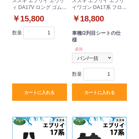
スズキ エブリイ エヴリ
スズキ エブリイ エブリ
ィ DA17V ロング ゴムラ
イワゴン DA17系 フロア
ゲッジマット ラバーマ
マット高級ムートン調
￥15,800
￥18,800
ット トランクマット
ブラックタイプ 社外新
品
数量
車種/2列目シートの仕
様
必須
数量
カートに入れる
カートに入れる