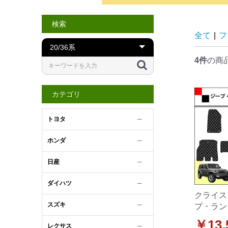
検索
全て
|
フ
4件
の商
カテゴリ
トヨタ
─
ホンダ
─
日産
─
ダイハツ
─
クライス
スズキ
─
プ・ラン
テッド JL
￥13,
レクサス
─