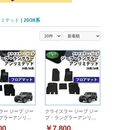
リミテッド
|
20/36系
ラー ジープ ジー
クライスラー ジープ ジー
グラーアンリミ
プ・ラングラーアンリミ
20L JL36L フロ
テッド JL20L JL36L フロ
00
￥7,800