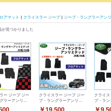
ロアマット
|
クライスラー ジープ
|
ジープ・ラングラーアン
品が見つかりました
ラー ジープ ジー
クライスラー ジープ ジー
クライス
グラーアンリミ
プ・ラングラーアンリミ
プ・ラン
20L JL36L フロ
テッド JL20L JL36L フロ
テッド JL
500
￥19,500
￥9,5