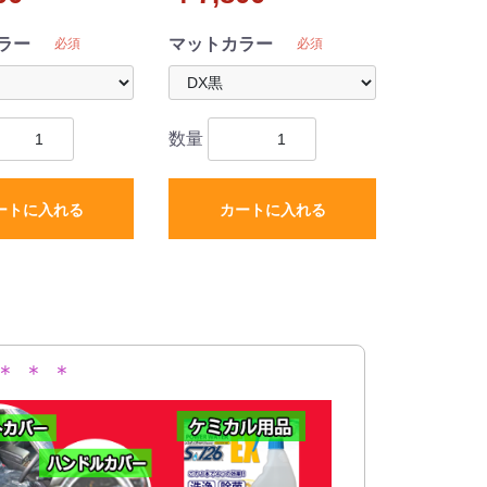
 カーマット 織柄
アマット カーマット DXシ
 社外新品
リーズ 社外新品
ラー
マットカラー
必須
必須
数量
ートに入れる
カートに入れる
＊ ＊ ＊