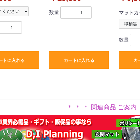
 カーマット チェ
アマット 高級ムートン調
アマット
リーズ 社外新品
ブラックタイプ ハイパイ
シリーズ
数量
マットカ
ル 社外品
数量
ートに入れる
カートに入れる
カ
＊ ＊ ＊ 関連商品 ご案内 