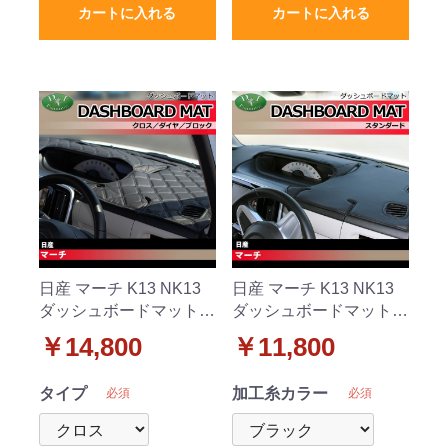
カートに入れる
カートに入れる
日産 マーチ K13 NK13
日産 マーチ K13 NK13
ダッシュボードマット
ダッシュボードマット
クロス/ダイヤ/ブロック
スタンダード 受注生産
￥14,800
￥11,800
受注生産
タイプ
加工糸カラー
必須
必須