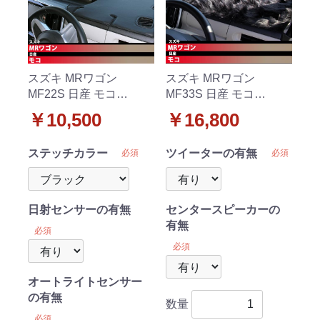
スズキ MRワゴン
スズキ MRワゴン
MF22S 日産 モコ
MF33S 日産 モコ
MG22S ダッシュボード
MG33S ダッシュボード
￥10,500
￥16,800
マット スタンダード 受
マット ロングファー ハ
注生産
イパイル 受注生産
ステッチカラー
ツイーターの有無
必須
必須
日射センサーの有無
センタースピーカーの
有無
必須
必須
オートライトセンサー
の有無
数量
必須