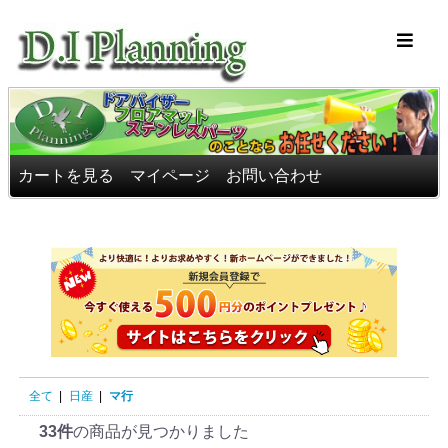
車のフロアマッ
カートを見る
マイページ
お問い合わせ
全て
|
日産
|
マ行
33件
の商品が見つかりました