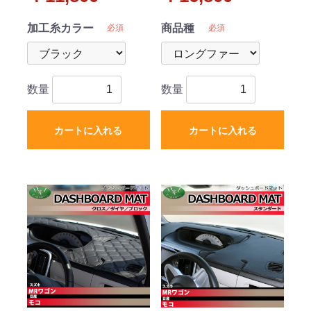
マット ロングファー ハ
イパイル 受注生産
加工糸カラー
商品種
必須
必須
数量
数量
カートに入れる
カートに入れる