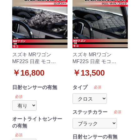
スズキ MRワゴン
スズキ MRワゴン
MF22S 日産 モコ
MF22S 日産 モコ
MG22S ダッシュボード
MG22S ダッシュボード
￥16,800
￥13,500
マット ロングファー ハ
マット クロス/ダイヤ/ブ
イパイル 受注生産
ロック 受注生産
日射センサーの有無
タイプ
必須
必須
ステッチカラー
必須
オートライトセンサー
の有無
必須
日射センサーの有無