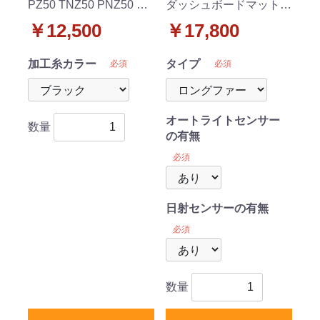
PZ50 TNZ50 PNZ50 ダ
ダッシュボードマット
ッシュボードマット ス
ロングファー ハイパイ
￥12,500
￥17,800
タンダード 受注生産
ル 受注生産
加工糸カラー
タイプ
必須
必須
オートライトセンサー
数量
の有無
必須
日射センサーの有無
必須
数量