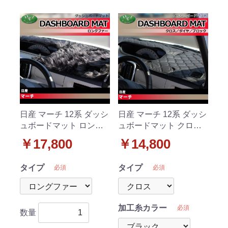
日産 マーチ 12系 ダッシ
日産 マーチ 12系 ダッシ
ュボードマット ロング
ュボードマット クロス/
ファー ハイパイル 受注
ダイヤ/ブロック 受注生
￥17,800
￥14,800
生産
産
タイプ
タイプ
必須
必須
加工糸カラー
必須
数量